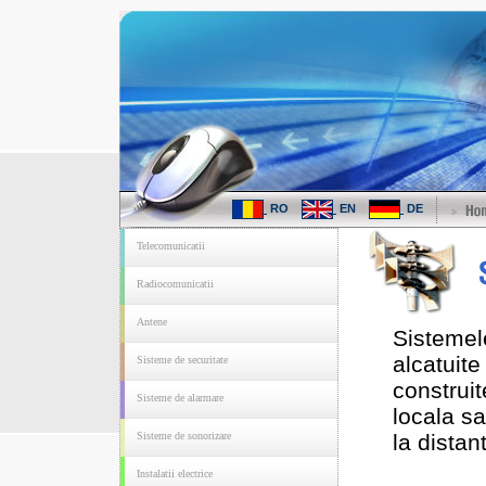
RO
EN
DE
Telecomunicatii
Radiocomunicatii
Antene
Sistemel
alcatuite
Sisteme de securitate
construi
Sisteme de alarmare
locala sa
Sisteme de sonorizare
la distan
Instalatii electrice