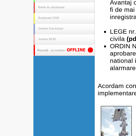
Avantaj 
Retele de calculatoare
fi de mai
inregistr
Receptoare GSM
Sisteme Sora-bolnav
LEGE nr.
civila
(pd
Sisteme RFID
ORDIN Nr
aprobare
national 
alarmare
Acordam cons
implementare 