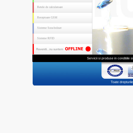
Retele de calculatoare
Receptoare GSM
Sisteme Sora-bolnav
Sisteme RFID
Servicii si produse in conditiile
Toate drepturi