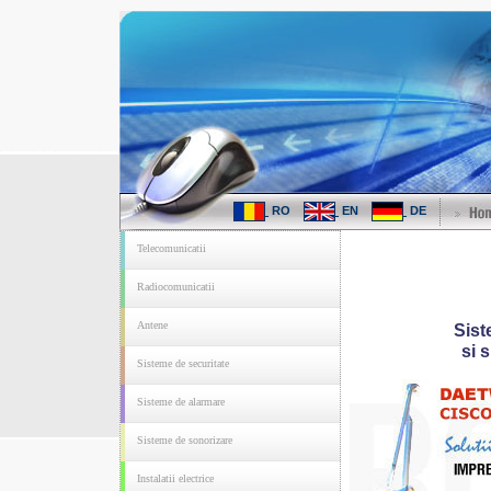
RO
EN
DE
Telecomunicatii
Radiocomunicatii
Antene
Sist
si 
Sisteme de securitate
Sisteme de alarmare
Sisteme de sonorizare
Instalatii electrice